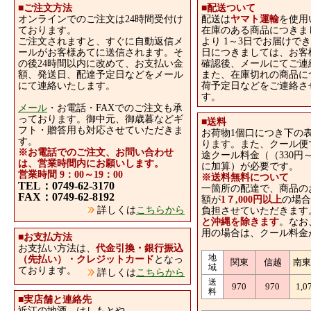
■ご注文方法
■
配送ついて
オンラインでのご注文は24時間受付け
配送は
ヤマト運輸
を使用
ております。
在庫のある商品につきま
ご注文されますと、すぐに自動返信メ
より 1～3日でお届けで
ールがお客様あてに送信されます。そ
日につきましては、お客
の後24時間以内に改めて、お支払い金
確認後、メールにてご連
額、発送日、配達予定日などをメール
また、在庫切れの商品に
にて連絡いたします。
荷予定日などをご連絡さ
す。
メール
・お電話・FAXでのご注文も承
っております。御中元、御歳暮などギ
■
送料
フト・贈答用も対応させていただきま
お荷物1個口につき下の
す。
ります。また、クール便
※お電話でのご注文、お問い合わせ
途クール料金（（330円～
は、営業時間内にお願いします。
に加算）が必要です。
営業時間 9：00～19：00
※送料無料について
TEL：0749-62-3170
一箇所の配達で、商品の
FAX：0749-62-8192
額が
1７,000円以上
の場合
詳しくは
こちらから
負担させていただきます
と沖縄を除きます
。なお
用の場合は、クール料金
■
お支払方法
お支払い方法は、
代金引換・銀行振込
地
（先払い）・クレジットカード
となっ
関東
信越
南
域
ております。
詳しくは
こちらから
送
970
970
1,0
料
■
実店舗と連絡先
近江の地酒 はしもとや