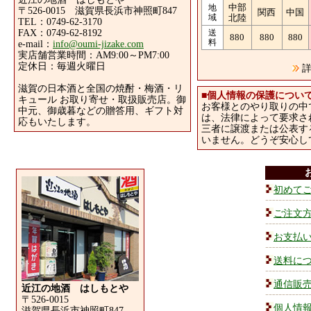
中部
地
〒526-0015 滋賀県長浜市神照町847
関西
中国
域
北陸
TEL：0749-62-3170
FAX：0749-62-8192
送
880
880
880
料
e-mail：
info@oumi-jizake.com
実店舗営業時間：AM9:00～PM7:00
定休日：毎週火曜日
詳
滋賀の日本酒と全国の焼酎・梅酒・リ
■
個人情報の保護につい
キュール お取り寄せ・取扱販売店。御
お客様とのやり取りの中
中元、御歳暮などの贈答用、ギフト対
は、法律によって要求さ
応もいたします。
三者に譲渡または公表す
いません。どうぞ安心し
初めて
ご注文
お支払
送料に
通信販
近江の地酒 はしもとや
〒526-0015
個人情
滋賀県長浜市神照町847