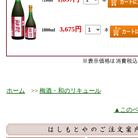
720ml
本
3,675円
1800ml
本
ホーム
>>
梅酒・和のリキュール
▲この