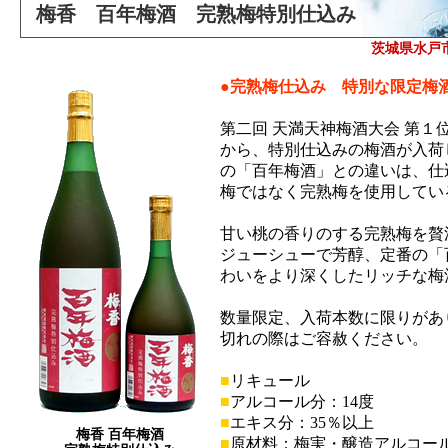
梅香 百年梅酒 完熟梅特別仕込み
茨城県水戸
●完熟梅仕込み 特別な限定梅
第二回 天満天神梅酒大会 第１
から、特別仕込みの梅酒が入荷
の「百年梅酒」との違いは、仕
梅ではなく完熟梅を使用してい
甘い桃の香りのする完熟梅を贅
ジューシューで芳醇、定番の「
わいをより深くしたリッチな梅
数量限定、入荷本数に限りがあ
切れの際はご容赦ください。
■
リキュール
■
アルコール分：14度
■
エキス分：35％以上
梅香 百年梅酒
■
原材料：梅実・醸造アルコー