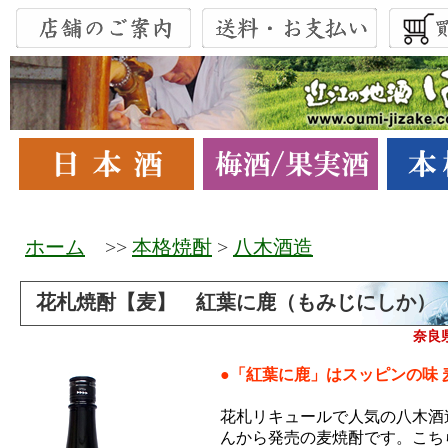
ホーム
>>
本格焼酎
>
八木酒造
花札焼酎【麦】 紅葉に鹿（もみじにしか）
奈良
●「紅葉に鹿」はスッピン
の味 
花札リキュールで人気の八木酒
んから発売の麦焼酎です。こち