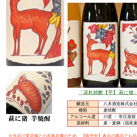
「花札焼酎【芋】 萩に猪
醸造元
八木酒造株式会社 
種類
麦焼酎
アルコール度
25度 ・ 常圧蒸留
原材料
麦・麦麹（国産麦1
※当店は実店舗との共有在庫のため、【販売中】表示の商品でも品