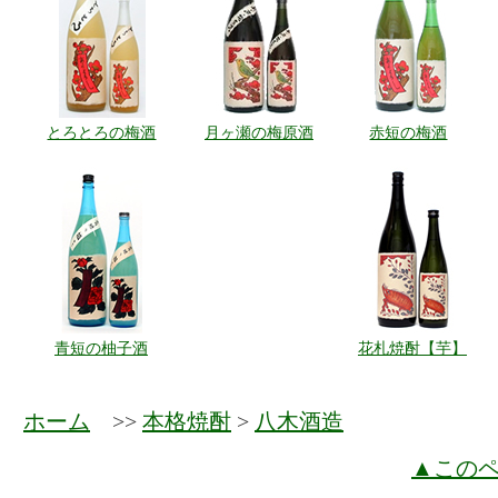
とろとろの梅酒
月ヶ瀬の梅原酒
赤短の梅酒
青短の柚子酒
花札焼酎【芋】
ホーム
>>
本格焼酎
>
八木酒造
▲この