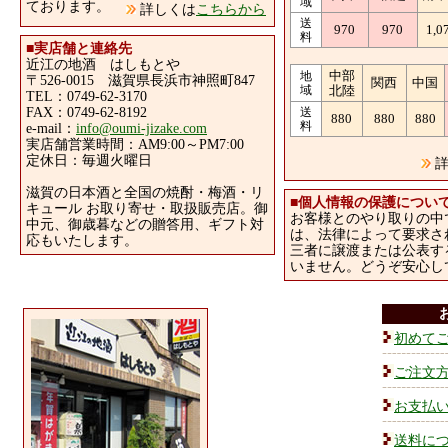
域
ております。
詳しくは
こちらから
送
970
970
1,0
料
■
実店舗と連絡先
近江の地酒 はしもとや
中部
地
〒526-0015 滋賀県長浜市神照町847
関西
中国
域
北陸
TEL：0749-62-3170
FAX：0749-62-8192
送
880
880
880
料
e-mail：
info@oumi-jizake.com
実店舗営業時間：AM9:00～PM7:00
定休日：毎週火曜日
詳
滋賀の日本酒と全国の焼酎・梅酒・リ
■
個人情報の保護につい
キュール お取り寄せ・取扱販売店。御
お客様とのやり取りの中
中元、御歳暮などの贈答用、ギフト対
は、法律によって要求さ
応もいたします。
三者に譲渡または公表す
いません。どうぞ安心し
初めて
ご注文
お支払
送料に