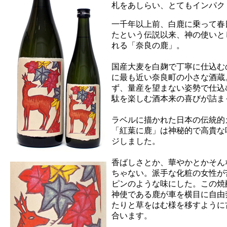
札をあしらい、とてもインパク
一千年以上前、白鹿に乗って春
たという伝説以来、神の使いと
れる「奈良の鹿」。
国産大麦を白麹で丁寧に仕込む
に最も近い奈良町の小さな酒蔵
ず、量産を望まない姿勢で仕込
駄を楽しむ酒本来の喜びが詰ま
ラベルに描かれた日本の伝統的
「紅葉に鹿」は神秘的で高貴な
ジしました。
香ばしさとか、華やかとかそん
ちゃない。派手な化粧の女性が
ピンのような味にした。この焼
神使である鹿が車を横目に自由
たりと草をはむ様を移すように
合います。