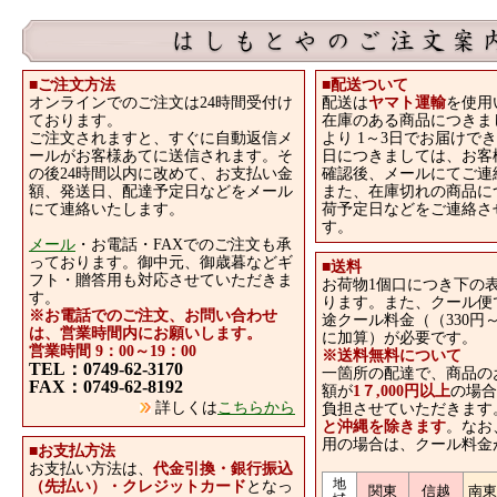
■ご注文方法
■
配送ついて
オンラインでのご注文は24時間受付け
配送は
ヤマト運輸
を使用
ております。
在庫のある商品につきま
ご注文されますと、すぐに自動返信メ
より 1～3日でお届けで
ールがお客様あてに送信されます。そ
日につきましては、お客
の後24時間以内に改めて、お支払い金
確認後、メールにてご連
額、発送日、配達予定日などをメール
また、在庫切れの商品に
にて連絡いたします。
荷予定日などをご連絡さ
す。
メール
・お電話・FAXでのご注文も承
っております。御中元、御歳暮などギ
■
送料
フト・贈答用も対応させていただきま
お荷物1個口につき下の
す。
ります。また、クール便
※お電話でのご注文、お問い合わせ
途クール料金（（330円～
は、営業時間内にお願いします。
に加算）が必要です。
営業時間 9：00～19：00
※送料無料について
TEL：0749-62-3170
一箇所の配達で、商品の
FAX：0749-62-8192
額が
1７,000円以上
の場合
詳しくは
こちらから
負担させていただきます
と沖縄を除きます
。なお
用の場合は、クール料金
■
お支払方法
お支払い方法は、
代金引換・銀行振込
地
（先払い）・クレジットカード
となっ
関東
信越
南