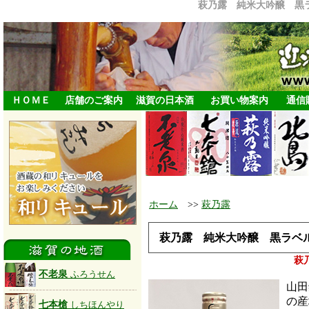
萩乃露 純米大吟醸 黒
ＨＯＭＥ
店舗のご案内
滋賀の日本酒
お買い物案内
通信
ホーム
>>
萩乃露
萩乃露 純米大吟醸 黒ラベ
萩
不老泉
ふろうせん
山田
の産
七本槍
しちほんやり