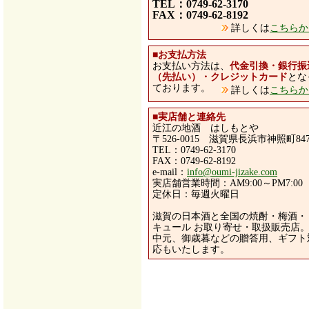
TEL：0749-62-3170
FAX：0749-62-8192
詳しくは
こちらか
■
お支払方法
お支払い方法は、
代金引換・銀行振
（先払い）・クレジットカード
とな
ております。
詳しくは
こちらか
■
実店舗と連絡先
近江の地酒 はしもとや
〒526-0015 滋賀県長浜市神照町84
TEL：0749-62-3170
FAX：0749-62-8192
e-mail：
info@oumi-jizake.com
実店舗営業時間：AM9:00～PM7:00
定休日：毎週火曜日
滋賀の日本酒と全国の焼酎・梅酒・
キュール お取り寄せ・取扱販売店
中元、御歳暮などの贈答用、ギフト
応もいたします。