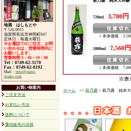
萩乃露 純米大吟醸
3,780円
720ml
地酒 はしもとや
〒526-0015
滋賀県長浜市神照町847
（ 本体価格 3,50
定休日：毎週火曜日
※お電話でのご注文、お問
7,560円
い合わせは、営業時間内に
1800ml
お願いします。
営業時間 9：00～19：00
Tel：0749-62-3170
Fax：0749-62-8192
（ 本体価格 7,00
Mail：
info@oumi-
jizake.com
お買い物案内
ホーム
>>
萩乃露
> 萩乃露 純米
ご注文方法
お支払い方法
送料について
通信販売の法規