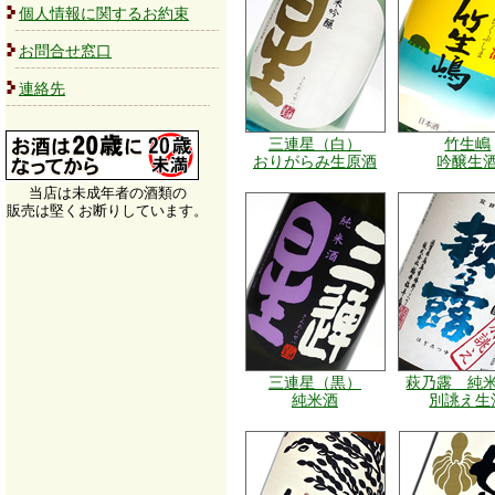
個人情報に関するお約束
お問合せ窓口
連絡先
三連星（白）
竹生嶋
おりがらみ生原酒
吟醸生
当店は未成年者の酒類の
販売は堅くお断りしています。
三連星（黒）
萩乃露 純
純米酒
別誂え生