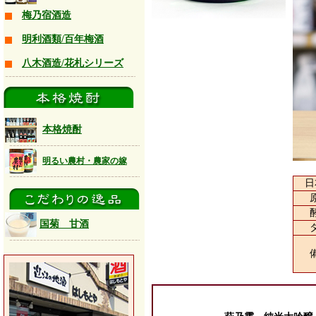
梅乃宿酒造
明利酒類/百年梅酒
八木酒造/花札シリーズ
本格焼酎
明るい農村・農家の嫁
日
国菊 甘酒