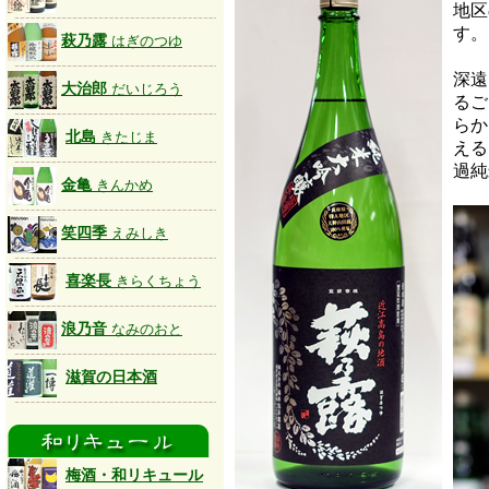
地区
す。
萩乃露
はぎのつゆ
深遠
大治郎
だいじろう
るご
らか
北島
きたじま
える
過純
金亀
きんかめ
笑四季
えみしき
喜楽長
きらくちょう
浪乃音
なみのおと
滋賀の日本酒
梅酒・和リキュール