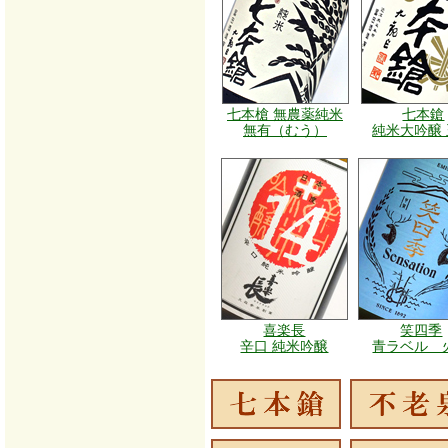
七本槍 無農薬純米
七本鎗
無有（むう）
純米大吟醸
喜楽長
笑四季
辛口 純米吟醸
青ラベル 