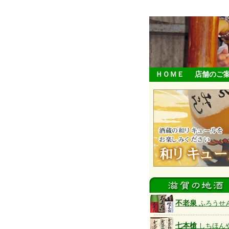
ＨＯＭＥ
店舗のご
不老泉
ふろうせ
七本槍
しちほん