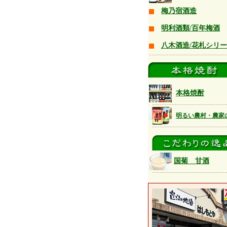
梅乃宿酒造
明利酒類/百年梅酒
八木酒造/花札シリ
本格焼酎
明るい農村・農家
国菊 甘酒