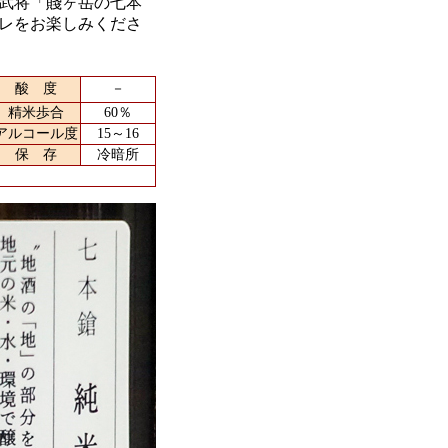
武将「賤ヶ岳の七本
レをお楽しみくださ
酸 度
－
精米歩合
60％
アルコール度
15～16
保 存
冷暗所