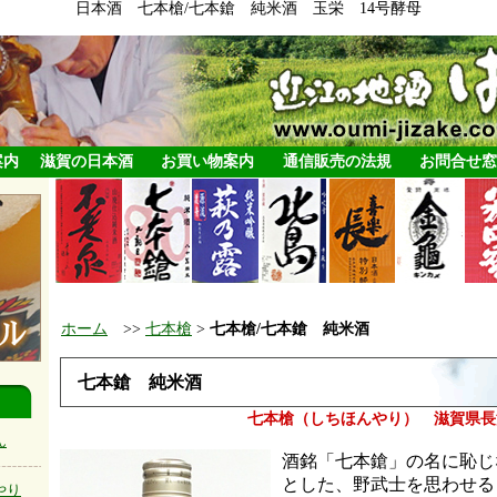
日本酒 七本槍/七本鎗 純米酒 玉栄 14号酵母
案内
滋賀の日本酒
お買い物案内
通信販売の法規
お問合せ窓
ホーム
>>
七本槍
>
七本槍/七本鎗 純米酒
七本鎗 純米酒
七本槍（しちほんやり） 滋賀県長
ん
酒銘「七本鎗」の名に恥じ
とした、野武士を思わせる
やり