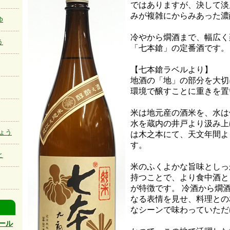
ではありますが、決して淡
みが複雑にからみあった濃
ゆ
冷やから燗酒まで、幅広く
う
「七本鎗」の定番酒です。
【七本鎗ラベルより】
地酒の「地」の部分を大切
環境で醸すことに重きを置
米は地元産の酒米を、水は
水を蔵内の井戸より汲み上
ょう
は木之本にて、天文年間よ
す。
と
米のふくよかな旨味としっ
持つことで、より食中酒と
が特徴です。 冷酒から燗
なる表情を見せ、料理との
なシーンで味わっていただ
ール