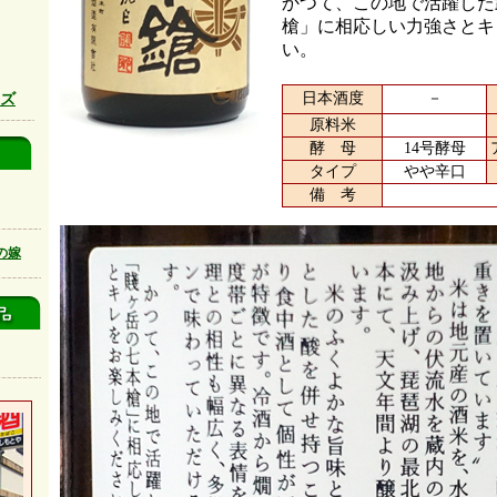
かつて、この地で活躍した
槍」に相応しい力強さとキ
い。
日本酒度
－
ーズ
原料米
酵 母
14号酵母
タイプ
やや辛口
備 考
の嫁