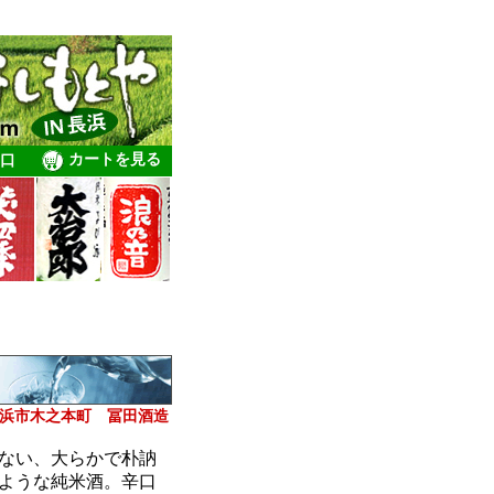
カートを見る
口
浜市木之本町 冨田酒造
ない、大らかで朴訥
ような純米酒。辛口