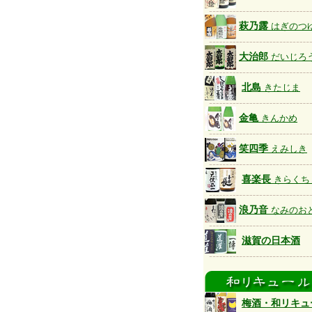
萩乃露
はぎのつ
大治郎
だいじろ
北島
きたじま
金亀
きんかめ
笑四季
えみしき
喜楽長
きらくち
浪乃音
なみのお
滋賀の日本酒
梅酒・和リキュ