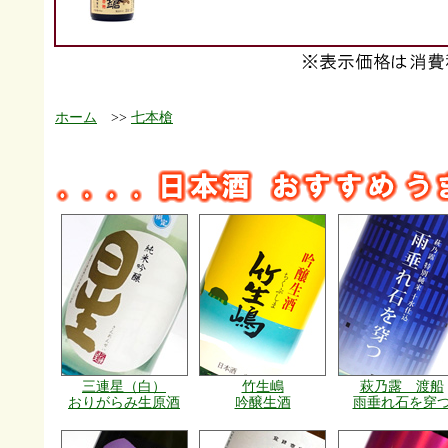
ホーム
>>
七本槍
三連星（白）
竹生嶋
萩乃露 渡船
おりがらみ生原酒
吟醸生酒
雨垂れ石を穿