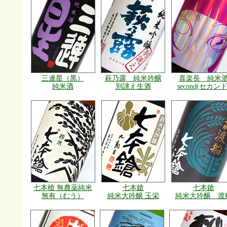
三連星（黒）
萩乃露 純米吟醸
喜楽長 純米
純米酒
別誂え生酒
second(セカンド
七本槍 無農薬純米
七本鎗
七本鎗
無有（むう）
純米大吟醸 玉栄
純米大吟醸 渡