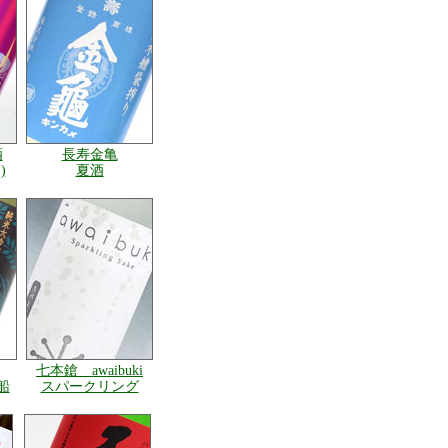
酒
長寿金亀
)
夏酒
七本鎗 awaibuki
船
スパークリング