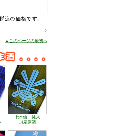
r>
▲このページの最初へ
七本鎗 純米
つ
14度原酒