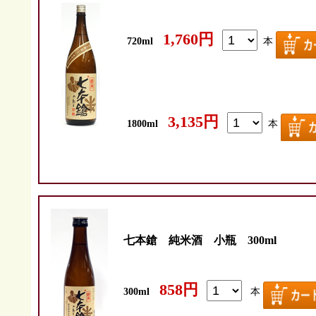
1,760円
720ml
本
3,135円
1800ml
本
七本鎗 純米酒 小瓶 300ml
858円
300ml
本